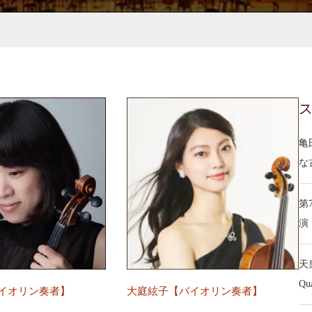
亀
な
第
演
天
Q
イオリン奏者】
大庭絃子【バイオリン奏者】