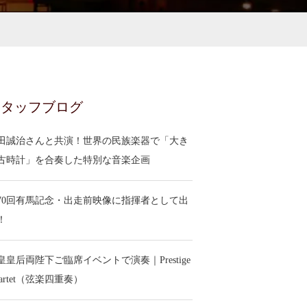
スタッフブログ
田誠治さんと共演！世界の民族楽器で「大き
古時計」を合奏した特別な音楽企画
70回有馬記念・出走前映像に指揮者として出
！
皇皇后両陛下ご臨席イベントで演奏｜Prestige
uartet（弦楽四重奏）