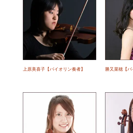
上原美喜子【バイオリン奏者】
勝又菜穂【バ