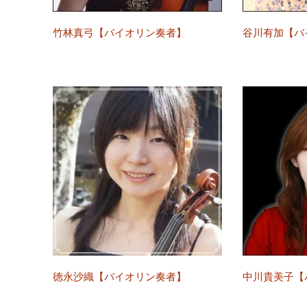
竹林真弓【バイオリン奏者】
谷川有加【バ
徳永沙織【バイオリン奏者】
中川貴美子【