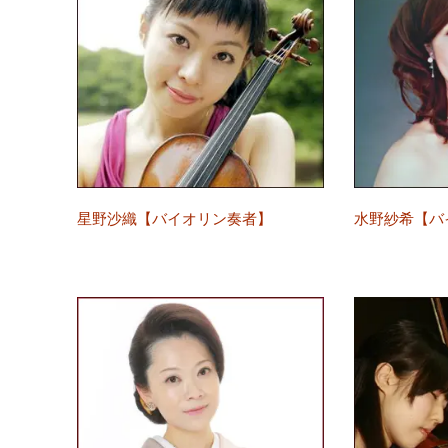
星野沙織【バイオリン奏者】
水野紗希【バ