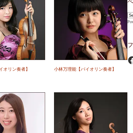
Po
Fa
イオリン奏者】
小林万理能【バイオリン奏者】