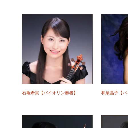
石亀希実【バイオリン奏者】
和泉晶子【バ