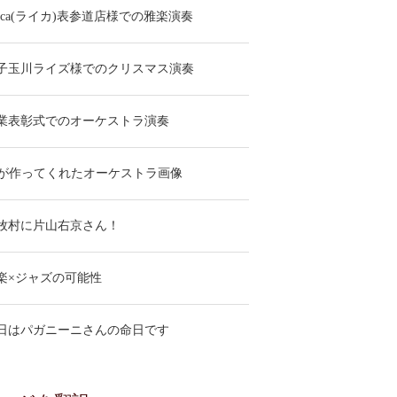
eica(ライカ)表参道店様での雅楽演奏
子玉川ライズ様でのクリスマス演奏
業表彰式でのオーケストラ演奏
Iが作ってくれたオーケストラ画像
牧村に片山右京さん！
楽×ジャズの可能性
日はパガニーニさんの命日です