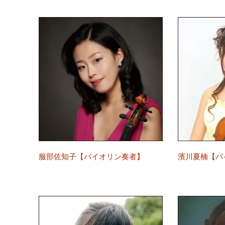
服部佐知子【バイオリン奏者】
濱川夏楠【バ