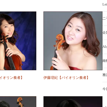
L
二
企
A
南
雅
イオリン奏者】
伊藤瑳紀【バイオリン奏者】
今