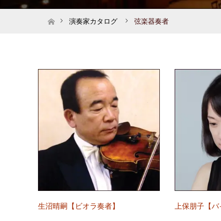
ホーム
演奏家カタログ
弦楽器奏者
生沼晴嗣【ビオラ奏者】
上保朋子【バ