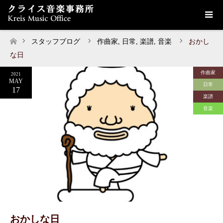
スタッフブログ
作曲家
,
日常
,
楽譜
,
音楽
おかし
ホーム
な日
作曲家
2021
MAY
日常
17
楽譜
音楽
おかしな日