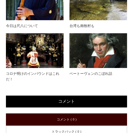
今日は尺八について
台湾も南牧村も
コロナ明けのインバウンドはこれ
ベートーヴェンのこぼれ話
だ！
コメント
コメント ( 0 )
トラックバック ( 0 )