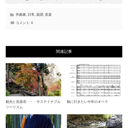
作曲家
,
日常
,
楽譜
,
音楽
コメント:
0
関連記事
観光と音楽④・・・サステイナブル
観に行きたい今年のオペラ
ツーリズム