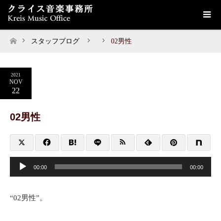
スタッフブログ
02男性
ホーム
2021
NOV
22
02男性
音
声
00:00
00:00
プ
レ
ー
ヤ
“02男性”。
ー