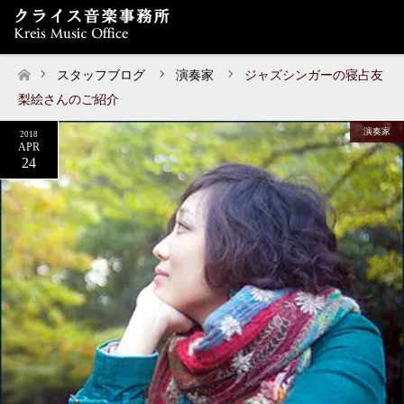
スタッフブログ
演奏家
ジャズシンガーの寝占友
ホーム
梨絵さんのご紹介
演奏家
2018
APR
24