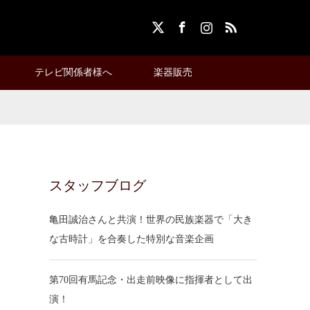
X
Facebook
Instagram
RSS
テレビ関係者様へ
楽器販売
スタッフブログ
亀田誠治さんと共演！世界の民族楽器で「大き
な古時計」を合奏した特別な音楽企画
第70回有馬記念・出走前映像に指揮者として出
演！