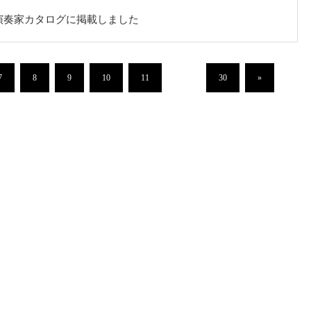
演奏家カタログに掲載しました
7
8
9
10
11
…
30
»