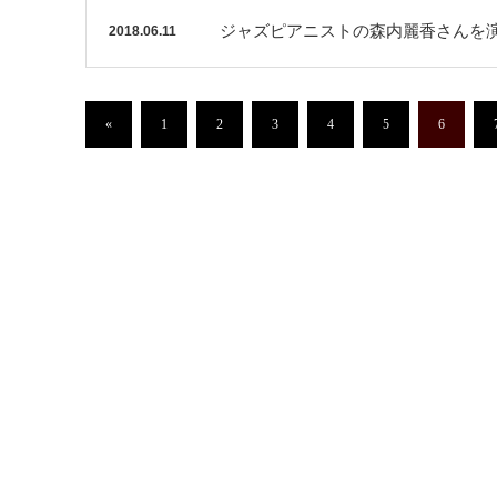
ジャズピアニストの森内麗香さんを
2018.06.11
«
1
2
3
4
5
6