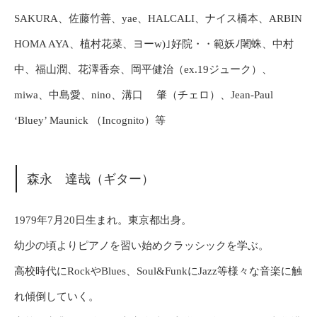
SAKURA、佐藤竹善、yae、HALCALI、ナイス橋本、ARBIN
HOMA AYA、植村花菜、ヨーw)｣好院・・範妖ﾉ闍蛛、中村
中、福山潤、花澤香奈、岡平健治（ex.19ジューク）、
miwa、中島愛、nino、溝口 肇（チェロ）、Jean-Paul
‘Bluey’ Maunick （Incognito）等
森永 達哉（ギター）
1979年7月20日生まれ。東京都出身。
幼少の頃よりピアノを習い始めクラッシックを学ぶ。
高校時代にRockやBlues、Soul&FunkにJazz等様々な音楽に触
れ傾倒していく。