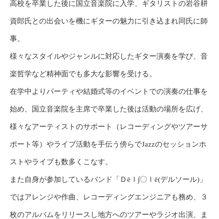
高校を卒業した後に国立音楽院に入学、ギタリストの岩谷耕
資郎氏との出会いを機にギターの魅力に引き込まれ同氏に師
事。
様々なスタイルやジャンルに対応したギター演奏を学び、音
楽哲学など精神面でも多大な影響を受ける。
在学中よりパーティや結婚式等のイベントでの演奏の仕事を
始め、国立音楽院を主席で卒業した後は活動の場所を広げ、
様々なアーティストのサポート（レコーディングやツアーサ
ポート等）やライブ活動を手伝う傍らでJazzのセッションホ
ストやライブも数多くこなす。
また自身が参加しているバンド「Ｄёｌ∫〇ｌё(デルソール)」
ではアレンジや作曲、レコーディングエンジニアも務め、３
枚のアルバムをリリースし地方へのツアーやラジオ出演、ま