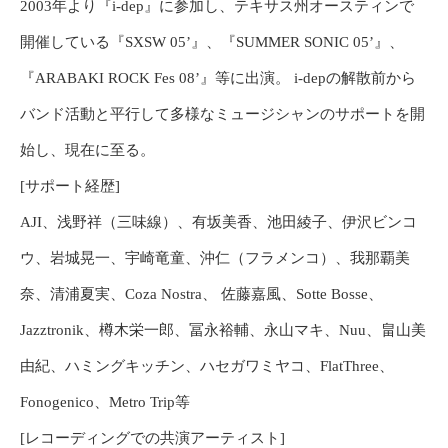
2003年より『i-dep』に参加し、テキサス州オースティンで
開催している『SXSW 05’』、『SUMMER SONIC 05’』、
『ARABAKI ROCK Fes 08’』等に出演。 i-depの解散前から
バンド活動と平行して多様なミュージシャンのサポートを開
始し、現在に至る。
[サポート経歴]
AJI、浅野祥（三味線）、有坂美香、池田綾子、伊沢ビンコ
ウ、岩城晃一、宇崎竜童、沖仁（フラメンコ）、我那覇美
奈、清浦夏実、Coza Nostra、 佐藤嘉風、Sotte Bosse、
Jazztronik、樽木栄一郎、冨永裕輔、永山マキ、Nuu、畠山美
由紀、ハミングキッチン、ハセガワミヤコ、FlatThree、
Fonogenico、Metro Trip等
[レコーディングでの共演アーティスト]