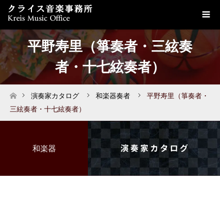
平野寿里（箏奏者・三絃奏
者・十七絃奏者）
演奏家カタログ
和楽器奏者
平野寿里（箏奏者・
ホーム
三絃奏者・十七絃奏者）
和楽器