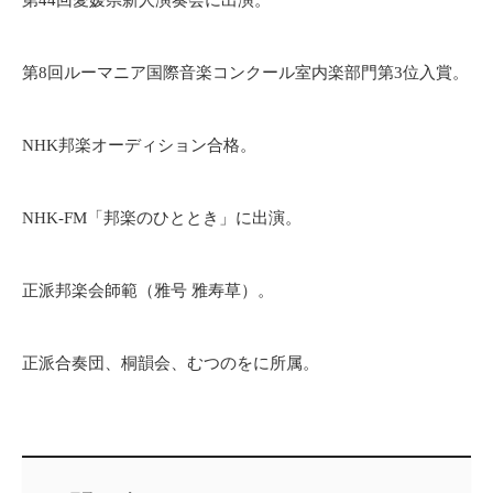
第44回愛媛県新人演奏会に出演。
第8回ルーマニア国際音楽コンクール室内楽部門第3位入賞。
NHK邦楽オーディション合格。
NHK-FM「邦楽のひととき」に出演。
正派邦楽会師範（雅号 雅寿草）。
正派合奏団、桐韻会、むつのをに所属。