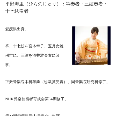
平野寿里（ひらのじゅり）：箏奏者・三絃奏者・
十七絃奏者
愛媛県出身。
箏、十七弦を宮本幸子、五月女雅
稀世に、三絃を酒井雅楽友に師
事。
正派音楽院本科卒業（総裁賞受賞）、同音楽院研究科修了。
NHK邦楽技能者育成会第54期修了。