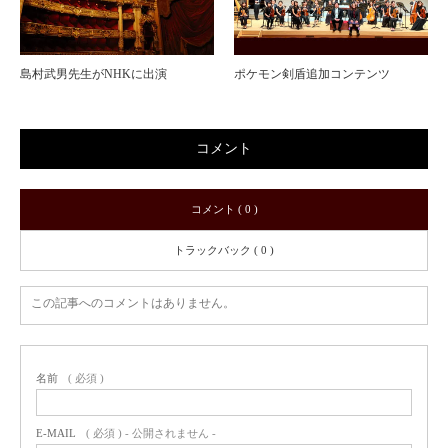
島村武男先生がNHKに出演
ポケモン剣盾追加コンテンツ
コメント
コメント ( 0 )
トラックバック ( 0 )
この記事へのコメントはありません。
名前
( 必須 )
E-MAIL
( 必須 ) - 公開されません -