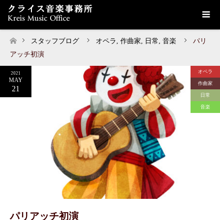
スタッフブログ
オペラ
,
作曲家
,
日常
,
音楽
パリ
ホーム
アッチ初演
オペラ
2021
MAY
作曲家
21
日常
音楽
パリアッチ初演