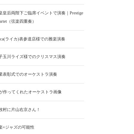
皇皇后両陛下ご臨席イベントで演奏｜Prestige
uartet（弦楽四重奏）
eica(ライカ)表参道店様での雅楽演奏
子玉川ライズ様でのクリスマス演奏
業表彰式でのオーケストラ演奏
Iが作ってくれたオーケストラ画像
牧村に片山右京さん！
楽×ジャズの可能性