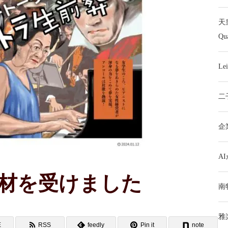
天
Q
L
二
企
A
材を受けました
南
雅
E
RSS
feedly
Pin it
note