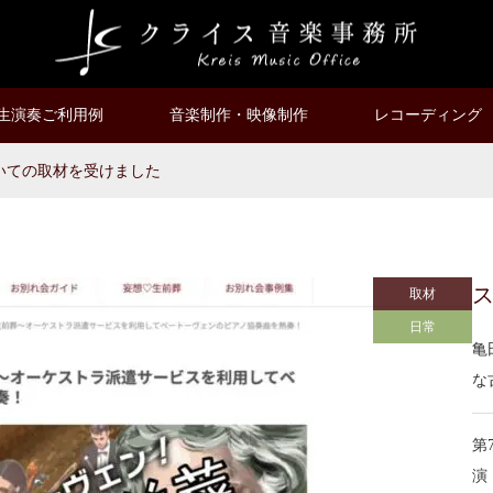
生演奏ご利用例
音楽制作・映像制作
レコーディング
いての取材を受けました
取材
日常
亀
な
第
演