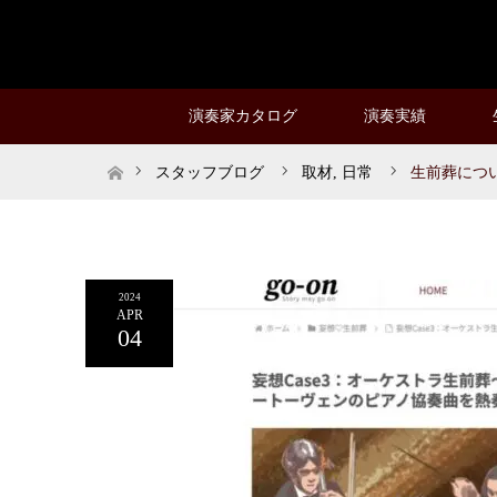
演奏家カタログ
演奏実績
ホーム
スタッフブログ
取材
,
日常
生前葬につ
2024
APR
04