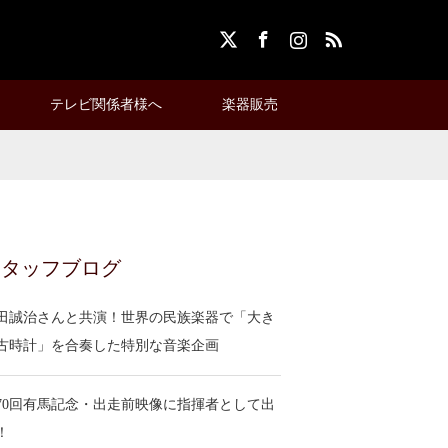
X
Facebook
Instagram
RSS
テレビ関係者様へ
楽器販売
スタッフブログ
田誠治さんと共演！世界の民族楽器で「大き
古時計」を合奏した特別な音楽企画
70回有馬記念・出走前映像に指揮者として出
！