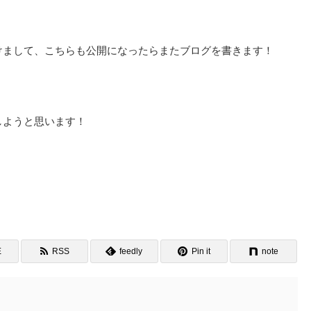
けまして、こちらも公開になったらまたブログを書きます！
しようと思います！
E
RSS
feedly
Pin it
note