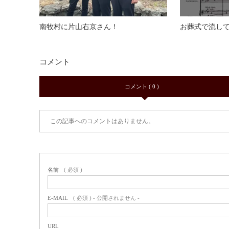
南牧村に片山右京さん！
お葬式で流し
コメント
コメント ( 0 )
この記事へのコメントはありません。
名前
( 必須 )
E-MAIL
( 必須 ) - 公開されません -
URL