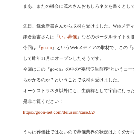
まあ、またの機会に茂木さんおもしろネタを書くとし
先日、鎌倉新書さんから取材を受けました。Webメデ
鎌倉新書さんは「
いい葬儀
」などのポータルサイトを
今回は『
go-on
』というWebメディアの取材で、この『g
して昨年11月にオープンしたそうです。
今回はこの『go-on』の中の“妄想♡生前葬”という
らかかるのか？ということで取材を受けました。
オーケストラネタ以外にも、生前葬として宇宙に行っ
是非ご覧ください！
https://goon-net.com/delusion/case3/2/
うちは葬儀社ではないので葬儀業界の状況はよく分か