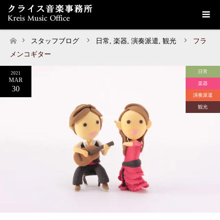
スタッフブログ
日常
,
楽器
,
演奏派遣
,
観光
フラ
ホーム
メンコギター
日常
2021
MAR
楽器
30
演奏派遣
観光