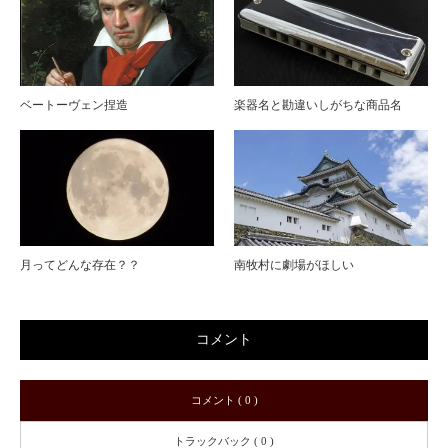
ベートーヴェン捏造
楽器名と勘違いしがちな商品名
月ってどんな存在？？
南牧村に劇場がほしい
コメント
コメント ( 0 )
トラックバック ( 0 )