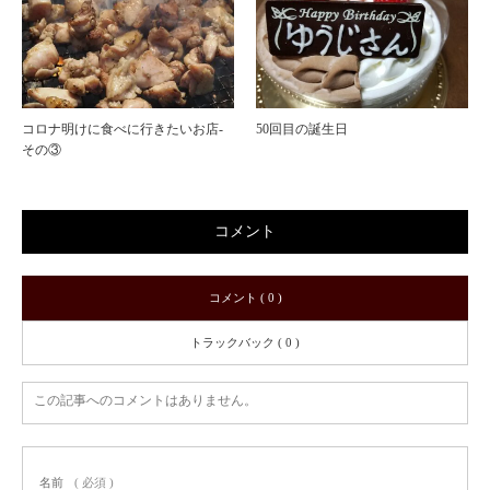
コロナ明けに食べに行きたいお店-
50回目の誕生日
その③
コメント
コメント ( 0 )
トラックバック ( 0 )
この記事へのコメントはありません。
名前
( 必須 )