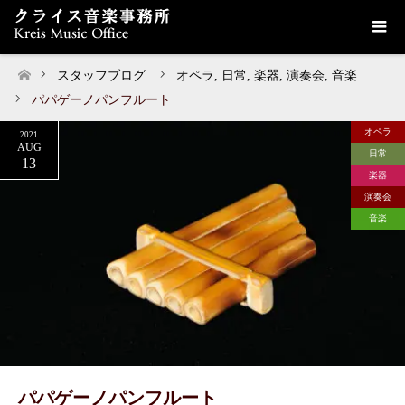
スタッフブログ
オペラ
,
日常
,
楽器
,
演奏会
,
音楽
ホーム
パパゲーノパンフルート
オペラ
2021
AUG
日常
13
楽器
演奏会
音楽
パパゲーノパンフルート