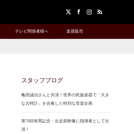
X
Facebook
Instagram
RSS
テレビ関係者様へ
楽器販売
スタッフブログ
亀田誠治さんと共演！世界の民族楽器で「大き
な古時計」を合奏した特別な音楽企画
第70回有馬記念・出走前映像に指揮者として出
演！