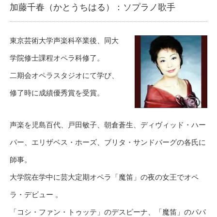
加藤千春（かとうちはる）：ソプラノ歌手
東京芸術大学声楽科卒業後、同大
学院修士課程オペラ科修了。
二期会オペラスタジオにて学び、
修了時に成績優秀賞を受賞。
声楽を児島百代、戸田敏子、朝倉蒼生、ディヴィッド・ハー
パー、エリザベス・ホーズ、ブリタ・サンドバーグの各氏に
師事。
大学院在学中に芸大定期オペラ「魔笛」の夜の女王でオペ
ラ・デビュー 。
「コシ・ファン・トゥッテ」のデスピーナ、「魔笛」のパパ