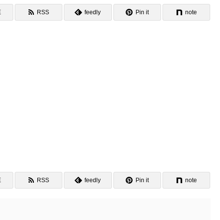
E
RSS
feedly
Pin it
note
E
RSS
feedly
Pin it
note