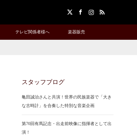
X
Facebook
Instagram
RSS
テレビ関係者様へ
楽器販売
スタッフブログ
亀田誠治さんと共演！世界の民族楽器で「大き
な古時計」を合奏した特別な音楽企画
第70回有馬記念・出走前映像に指揮者として出
演！