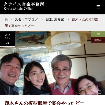
スタッフブログ
日常
,
演奏家
茂木さんの模型部
ホーム
屋で宴会やったどー
日常
2019
APR
演奏家
02
茂木さんの模型部屋で宴会やったどー