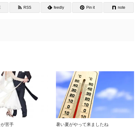
E
RSS
feedly
Pin it
note
子が苦手
暑い夏がやって来ましたね