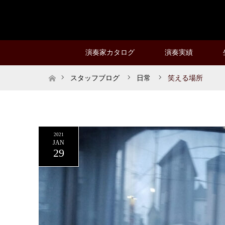
演奏家カタログ
演奏実績
ホーム
スタッフブログ
日常
笑える場所
2021
JAN
29