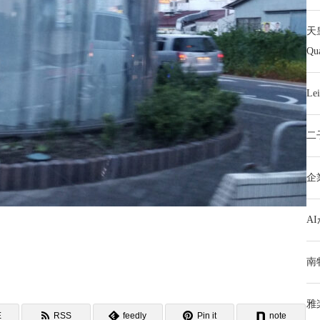
天
Q
L
二
企
A
南
雅
E
RSS
feedly
Pin it
note