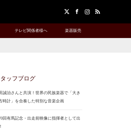
X
Facebook
Instagram
RSS
テレビ関係者様へ
楽器販売
スタッフブログ
田誠治さんと共演！世界の民族楽器で「大き
古時計」を合奏した特別な音楽企画
70回有馬記念・出走前映像に指揮者として出
！