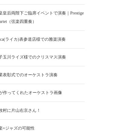
皇皇后両陛下ご臨席イベントで演奏｜Prestige
uartet（弦楽四重奏）
eica(ライカ)表参道店様での雅楽演奏
子玉川ライズ様でのクリスマス演奏
業表彰式でのオーケストラ演奏
Iが作ってくれたオーケストラ画像
牧村に片山右京さん！
楽×ジャズの可能性