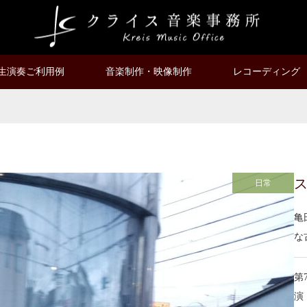
生演奏ご利用例
音楽制作・映像制作
レコーディング
日常
亀
な
第
演