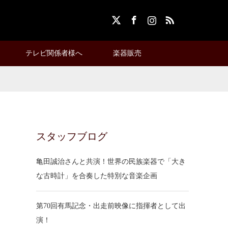
X
Facebook
Instagram
RSS
テレビ関係者様へ
楽器販売
スタッフブログ
亀田誠治さんと共演！世界の民族楽器で「大き
な古時計」を合奏した特別な音楽企画
第70回有馬記念・出走前映像に指揮者として出
演！