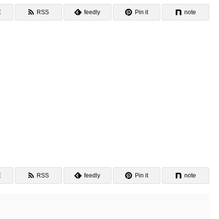
E
RSS
feedly
Pin it
note
E
RSS
feedly
Pin it
note