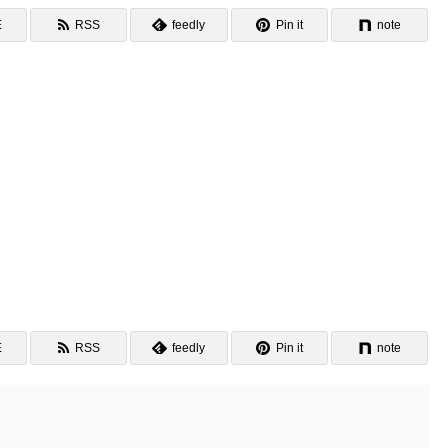
E
RSS
feedly
Pin it
note
E
RSS
feedly
Pin it
note