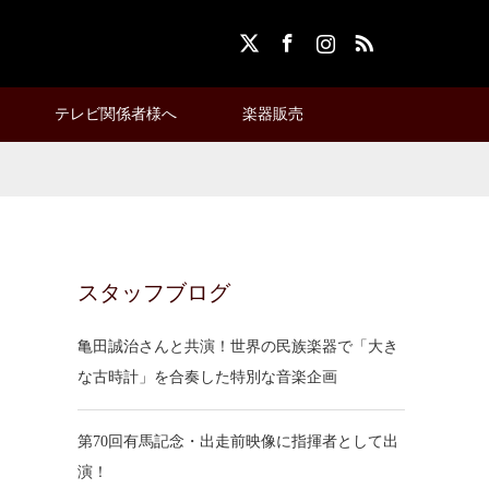
X
Facebook
Instagram
RSS
テレビ関係者様へ
楽器販売
スタッフブログ
亀田誠治さんと共演！世界の民族楽器で「大き
な古時計」を合奏した特別な音楽企画
第70回有馬記念・出走前映像に指揮者として出
演！