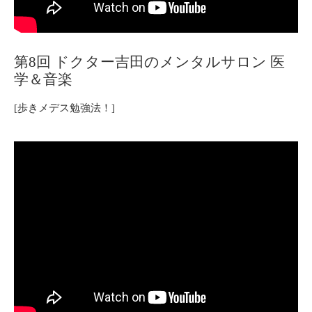
第8回 ドクター吉田のメンタルサロン 医
学＆音楽
[歩きメデス勉強法！]