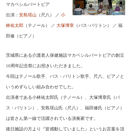
マカベシルバートピア
出演：
安島瑶山
（尺八） ／
小
林祐太郎
（テノール） ／
大塚博章
（バス･バリトン） ／ 福
田修（ピアノ）
茨城県にある介護老人保健施設マカベシルバートピアの創立
10周年記念祭にお招きいただきました。
今回はテノール歌手、バス・バリトン歌手、尺八、ピアノと
いうめずらしい組み合わせでした。
出演者である小林祐太郎氏（テノール）、大塚博章氏（バ
ス・バリトン）、安島瑶山氏（尺八）、福田修氏（ピアノ）
は皆さん第一線で活躍されている演奏家です。
後日施設の方より『皆感動していました』というお言葉を頂