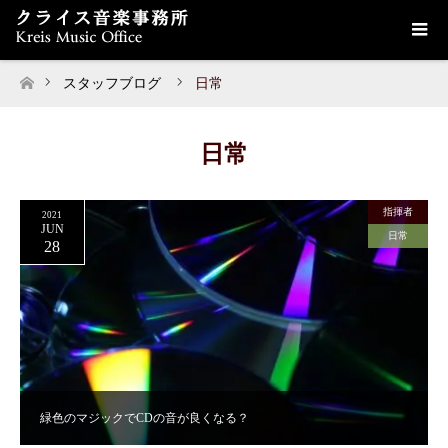
スタッフブログ
日常
ホーム
日常
指揮者
2021
JUN
日常
28
緑色のマジックでCDの音が良くなる？