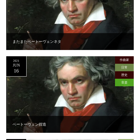
またまたベートーヴェンネタ
作曲家
2021
JUN
日常
16
歴史
音楽
ベートーヴェン捏造