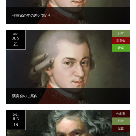
作曲家の年の差と繋がり
日常
2021
JUN
演奏会
21
音楽
演奏会のご案内
作曲家
2021
JUN
日常
19
歴史