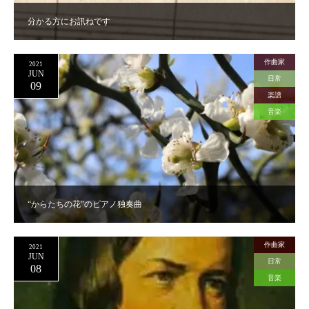
分かる方にお訊ねです
作曲家
2021
JUN
日常
09
楽譜
音楽
“からたちの花”のピアノ独奏曲
作曲家
2021
JUN
日常
08
音楽