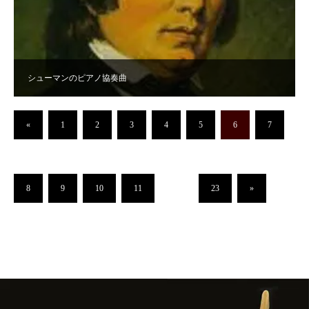
シューマンのピアノ協奏曲
«
1
2
3
4
5
6
7
8
9
10
11
…
23
»