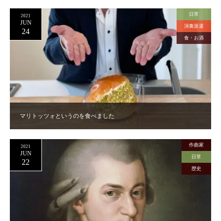
日常
2021
JUN
演奏派遣
24
食・お酒
マリトッツォというのを食べました
作曲家
2021
JUN
日常
22
歴史